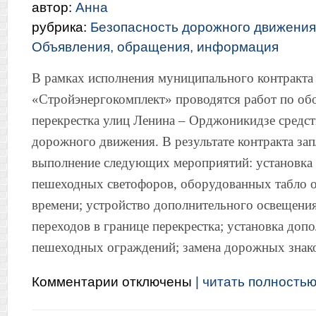
автор:
Анна
рубрика:
Безопасность дорожного движения
Объявления, обращения, информация
В рамках исполнения муниципального контракт
«Стройэнергокомплект» проводятся работ по о
перекрестка улиц Ленина – Орджоникидзе средс
дорожного движения. В результате контракта за
выполнение следующих мероприятий: установка
пешеходных светофоров, оборудованных табло о
времени; устройство дополнительного освещен
переходов в границе перекрестка; установка доп
пешеходных ограждений; замена дорожных знак
к
Комментарии
отключены
| читать полностью.
записи
Муниципальное