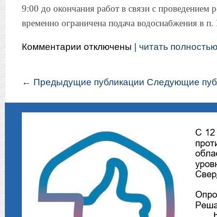
9:00 до окончания работ в связи с проведением 
временно ограничена подача водоснабжения в п.
к
Комментарии
отключены
| читать полностью.
записи
Вниманию
жителей
← Предыдущие публикации
Следующие пуб
пос.Елкино