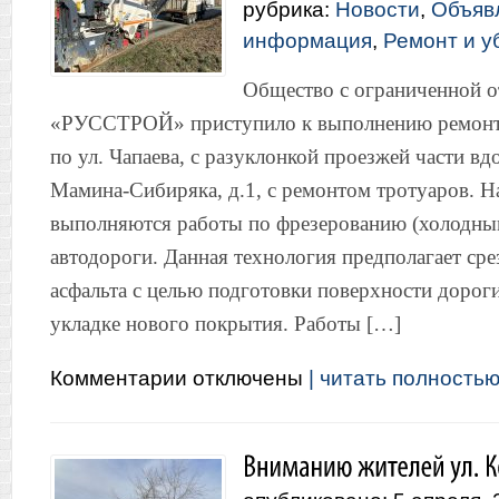
рубрика:
Новости
,
Объяв
информация
,
Ремонт и у
Общество с ограниченной о
«РУССТРОЙ» приступило к выполнению ремонт
по ул. Чапаева, с разуклонкой проезжей части вдо
Мамина-Сибиряка, д.1, с ремонтом тротуаров. Н
выполняются работы по фрезерованию (холодны
автодороги. Данная технология предполагает сре
асфальта с целью подготовки поверхности дорог
укладке нового покрытия. Работы […]
к
Комментарии
отключены
| читать полностью.
записи
Фрезерование
улицы
Чапаева