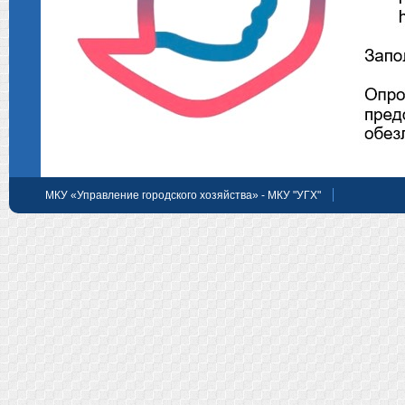
МКУ «Управление городского хозяйства» - МКУ "УГХ"