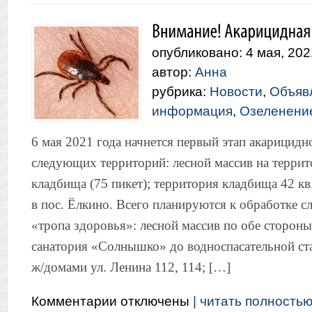
введении
временного
ограничения
опубликовано: 4 мая, 202
стоянки
транспортных
автор:
Анна
средств
рубрика:
Новости
,
Объяв
информация
,
Озеленение
6 мая 2021 года начнется первый этап акарицидн
следующих территорий: лесной массив на террит
кладбища (75 пикет); территория кладбища 42 кв
в пос. Ёлкино. Всего планируются к обработке 
«тропа здоровья»: лесной массив по обе стороны
санатория «Солнышко» до водноспасательной ста
ж/домами ул. Ленина 112, 114; […]
к
Комментарии
отключены
| читать полностью.
записи