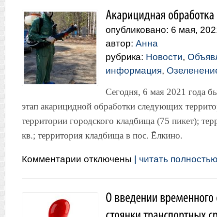
казенное
учреждение
«Управление
опубликовано: 6 мая, 202
городского
хозяйства»
автор:
Анна
информирует:
рубрика:
Новости
,
Объяв
информация
,
Озеленение
Сегодня, 6 мая 2021 года б
этап акарицидной обработки следующих территор
территории городского кладбища (75 пикет); те
кв.; территория кладбища в пос. Ёлкино.
к
Комментарии
отключены
| читать полностью.
записи
Акарицидная
обработка
начата