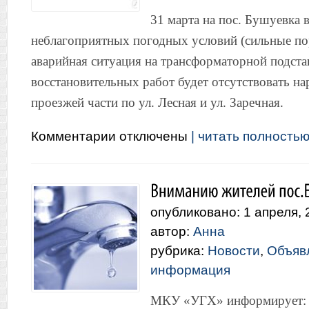
31 марта на пос. Бушуевка в
неблагоприятных погодных условий (сильные по
аварийная ситуация на трансформаторной подста
восстановительных работ будет отсутствовать н
проезжей части по ул. Лесная и ул. Заречная.
к
Комментарии
отключены
| читать полностью.
записи
Авария
на
пос.Бушуевка
опубликовано: 1 апреля, 
автор:
Анна
рубрика:
Новости
,
Объяв
информация
МКУ «УГХ» информирует: 0