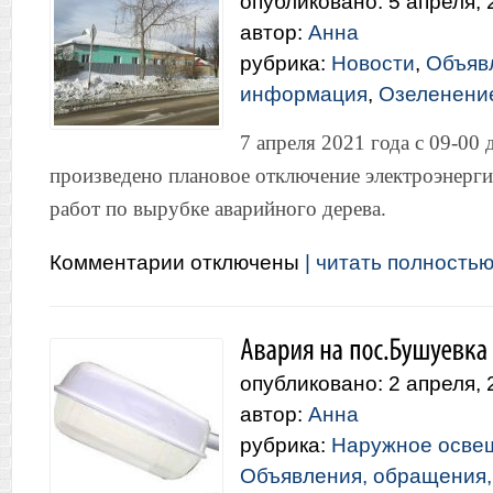
опубликовано: 5 апреля, 
автор:
Анна
рубрика:
Новости
,
Объяв
информация
,
Озеленение
7 апреля 2021 года с 09-00 
произведено плановое отключение электроэнерги
работ по вырубке аварийного дерева.
к
Комментарии
отключены
| читать полностью.
записи
Вниманию
жителей
ул.
Комсомольская
опубликовано: 2 апреля, 
автор:
Анна
рубрика:
Наружное осве
Объявления, обращения