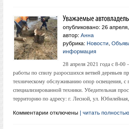
Внимание!
Акарицидная
обработка.
опубликовано: 26 апреля
автор:
Анна
рубрика:
Новости
,
Объяв
информация
28 апреля 2021 года с 8-00
работы по спилу разросшихся ветвей деревьев 
техническому обслуживанию опор освещения, с
специализированной техники. Убедительная прос
территорию по адресу: г. Лесной, ул. Юбилейная,
к
Комментарии
отключены
| читать полностью.
записи
Уважаемые
автовладельцы!