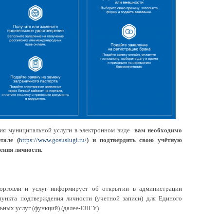
ия муниципальной услуги в электронном виде
вам необходимо
тале (
https://www.gosuslugi.ru/
) и подтвердить свою учётную
ения личности.
торговли и услуг информирует об открытии в администрации
пункта подтверждения личности (учетной записи) для Единого
ьных услуг (функций) (далее-ЕПГУ)