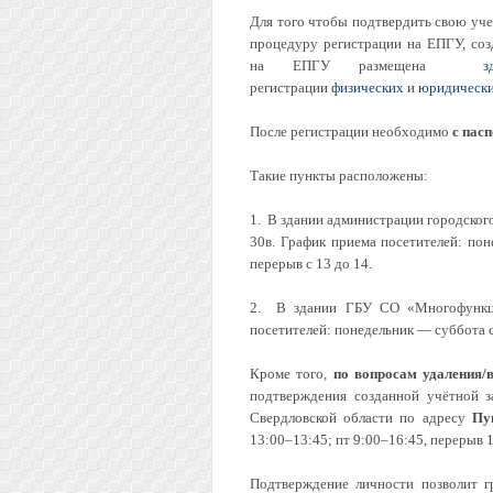
Для того чтобы подтвердить свою уче
процедуру регистрации на ЕПГУ, со
на ЕПГУ размещена
з
регистрации
физических
и
юридическ
После регистрации необходимо
с пас
Такие пункты расположены:
1. В здании администрации городского 
30в. График приема посетителей: поне
перерыв с 13 до 14.
2. В здании ГБУ СО «Многофункцио
посетителей: понедельник — суббота с 
Кроме того,
по вопросам удаления/
подтверждения созданной учётной з
Свердловской области по адресу
Пу
13:00–13:45; пт 9:00–16:45, перерыв 13
Подтверждение личности позволит г