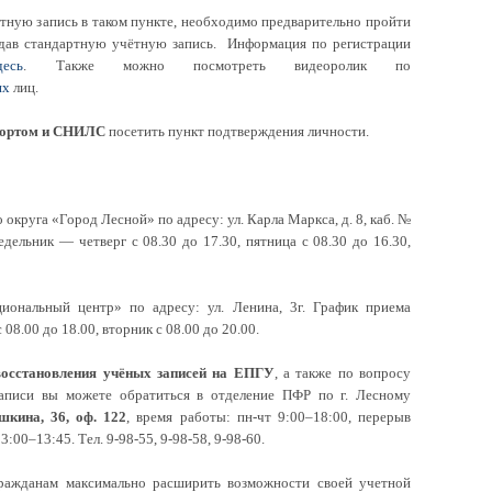
тную запись в таком пункте, необходимо предварительно пройти
здав стандартную учётную запись. Информация по регистрации
десь
. Также можно посмотреть видеоролик по
их
лиц.
портом и СНИЛС
посетить пункт подтверждения личности.
округа «Город Лесной» по адресу: ул. Карла Маркса, д. 8, каб. №
дельник — четверг с 08.30 до 17.30, пятница с 08.30 до 16.30,
нальный центр» по адресу: ул. Ленина, 3г. График приема
08.00 до 18.00, вторник с 08.00 до 20.00.
восстановления учёных записей на ЕПГУ
, а также по вопросу
аписи вы можете обратиться в отделение ПФР по г. Лесному
шкина, 36, оф. 122
, время работы: пн-чт 9:00–18:00, перерыв
:00–13:45. Тел. 9-98-55, 9-98-58, 9-98-60.
ражданам максимально расширить возможности своей учетной