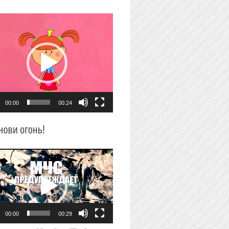
плеер
00:00
00:24
плеер
00:00
00:29