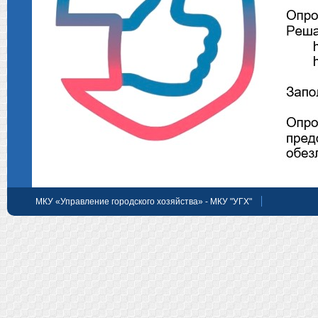
МКУ «Управление городского хозяйства» - МКУ "УГХ"