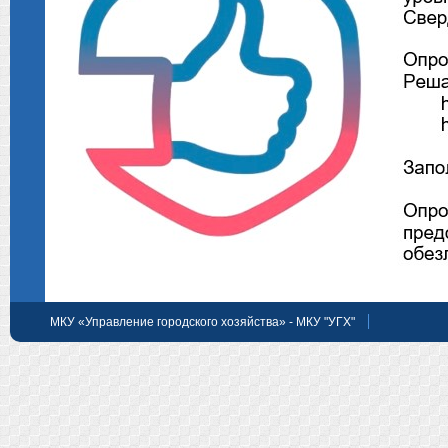
МКУ «Управление городского хозяйства» - МКУ "УГХ"