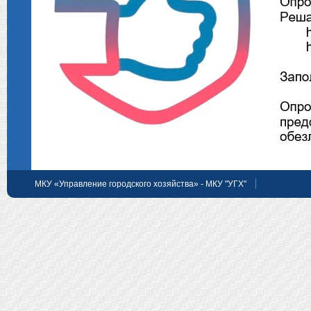
МКУ «Управление городского хозяйства» - МКУ "УГХ"