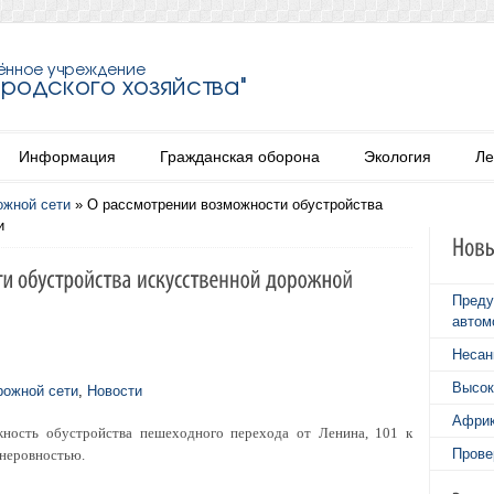
Информация
Гражданская оборона
Экология
Ле
ожной сети
»
О рассмотрении возможности обустройства
и
Преду
автом
Несан
Высок
рожной сети
,
Новости
Африк
ность обустройства пешеходного перехода от Ленина, 101 к
Прове
 неровностью.