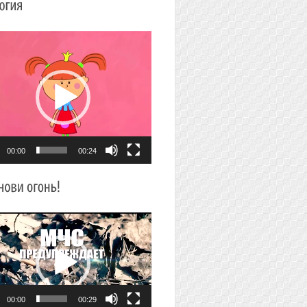
плеер
00:00
00:24
плеер
00:00
00:29