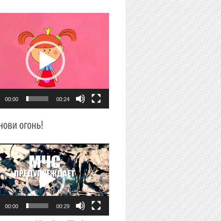
плеер
00:00
00:24
плеер
00:00
00:29