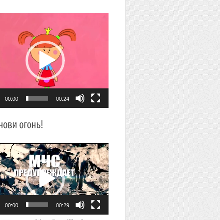
плеер
00:00
00:24
плеер
00:00
00:29