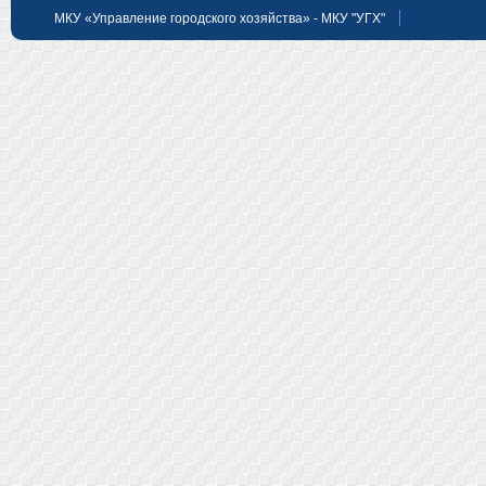
МКУ «Управление городского хозяйства» - МКУ "УГХ"