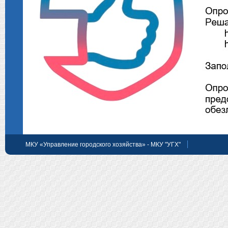
МКУ «Управление городского хозяйства» - МКУ "УГХ"