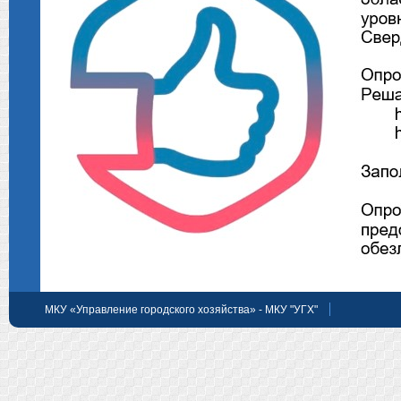
МКУ «Управление городского хозяйства» - МКУ "УГХ"