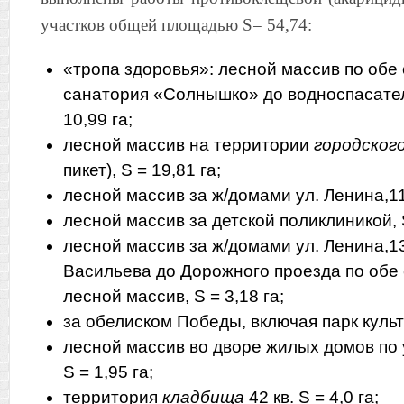
участков общей площадью S= 54,74:
«тропа здоровья»: лесной массив по обе 
санатория «Солнышко» до водноспасател
10,99 га;
лесной массив на территории
городског
пикет), S = 19,81 га;
лесной массив за ж/домами ул. Ленина,112
лесной массив за детской поликлиникой, S
лесной массив за ж/домами ул. Ленина,13
Васильева до Дорожного проезда по обе 
лесной массив, S = 3,18 га;
за обелиском Победы, включая парк культу
лесной массив во дворе жилых домов по у
S = 1,95 га;
территория
кладбища
42 кв. S = 4,0 га;