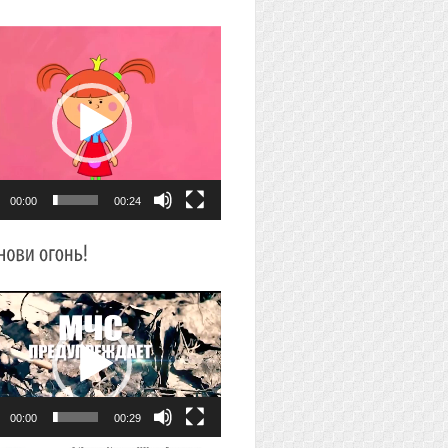
плеер
00:00
00:24
плеер
00:00
00:29