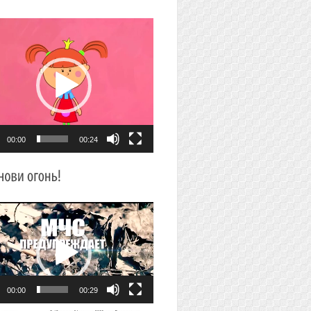
плеер
00:00
00:24
плеер
00:00
00:29