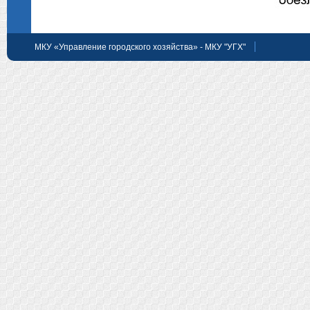
МКУ «Управление городского хозяйства» - МКУ "УГХ"