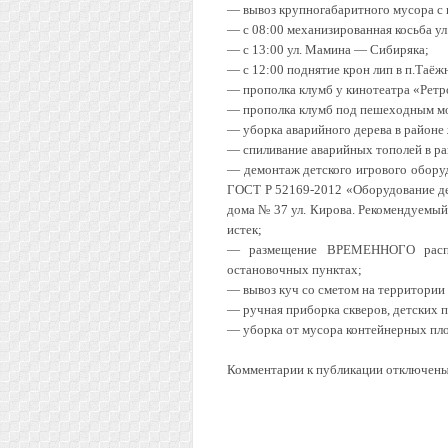
— вывоз крупногабаритного мусора с 
— с 08:00 механизированная косьба ул
— с 13:00 ул. Мамина — Сибиряка;
— с 12:00 поднятие крон лип в п.Таёж
— прополка клумб у кинотеатра «Ретр
— прополка клумб под пешеходным мо
— уборка аварийного дерева в районе 
— спиливание аварийных тополей в рай
— демонтаж детского игрового обору
ГОСТ Р 52169-2012 «Оборудование де
дома № 37 ул. Кирова. Рекомендуемый 
истек;
— размещение ВРЕМЕННОГО расп
остановочных пунктах;
— вывоз куч со сметом на территории
— ручная приборка скверов, детских 
— уборка от мусора контейнерных пло
Комментарии к публикации отключены