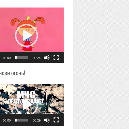
плеер
00:00
00:24
плеер
00:00
00:29