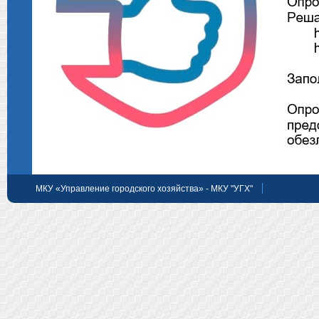
МКУ «Управление городского хозяйства» - МКУ "УГХ"