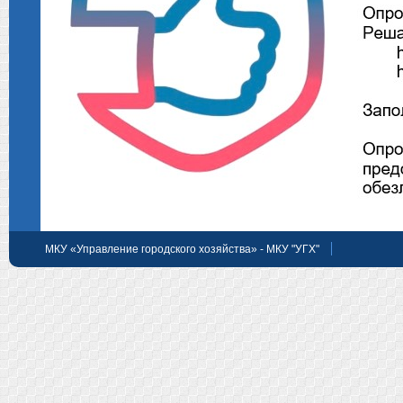
МКУ «Управление городского хозяйства» - МКУ "УГХ"