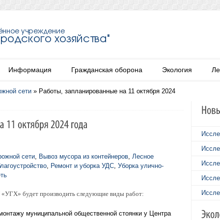
Информация
Гражданская оборона
Экология
Ле
ожной сети
»
Работы, запланированные на 11 октября 2024
Иссле
Иссле
рожной сети
,
Вывоз мусора из контейнеров
,
Лесное
Иссле
благоустройство
,
Ремонт и уборка УДС
,
Уборка улично-
еть
Иссле
Иссле
У «УГХ» будет производить следующие виды работ:
емонтажу муниципальной общественной стоянки у Центра