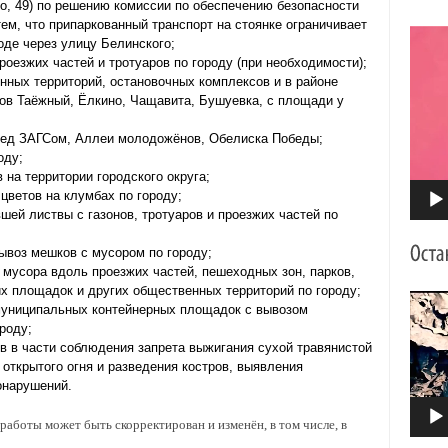
го, 49) по решению комиссии по обеспечению безопасности
тем, что припаркованный транспорт на стоянке ограничивает
Видео
де через улицу Белинского;
роезжих частей и тротуаров по городу (при необходимости);
нных территорий, остановочных комплексов и в районе
ов Таёжный, Ёлкино, Чащавита, Бушуевка, с площади у
ред ЗАГСом, Аллеи молодожёнов, Обелиска Победы;
оду;
 на территории городского округа;
цветов на клумбах по городу;
шей листвы с газонов, тротуаров и проезжих частей по
ывоз мешков с мусором по городу;
 мусора вдоль проезжих частей, пешеходных зон, парков,
х площадок и других общественных территорий по городу;
Видео
 муниципальных контейнерных площадок с вывозом
роду;
в в части соблюдения запрета выжигания сухой травянистой
 открытого огня и разведения костров, выявления
онарушений.
аботы может быть скорректирован и изменён, в том числе, в