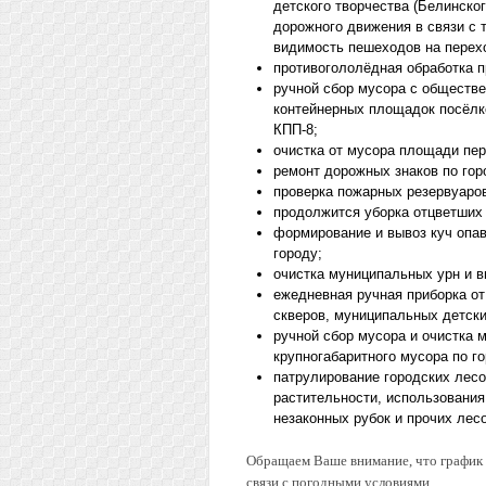
детского творчества (Белинско
дорожного движения в связи с 
видимость пешеходов на перехо
противогололёдная обработка п
ручной сбор мусора с обществе
контейнерных площадок посёлк
КПП-8;
очистка от мусора площади пе
ремонт дорожных знаков по гор
проверка пожарных резервуаров
продолжится уборка отцветших 
формирование и вывоз куч опав
городу;
очистка муниципальных урн и в
ежедневная ручная приборка от
скверов, муниципальных детски
ручной сбор мусора и очистка
крупногабаритного мусора по го
патрулирование городских лесо
растительности, использования
незаконных рубок и прочих лес
Обращаем Ваше внимание, что график р
связи с погодными условиями.