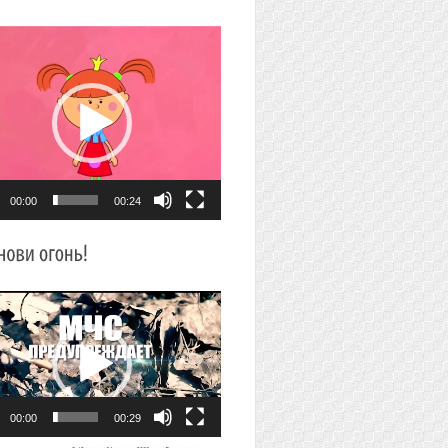
плеер
00:00
00:24
плеер
00:00
00:29