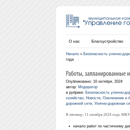
О нас
Благоустройство
Начало
»
Безопасность улично-дор
года
Опубликовано: 10 октября, 2024
автор:
Модератор
в рубрике:
Безопасность улично-до
хозяйство
,
Новости
,
Озеленение и 
дорожной сети
,
Улично-дорожная с
В пятницу, 11 октября 2024 года, МК
начало работ по частичному д