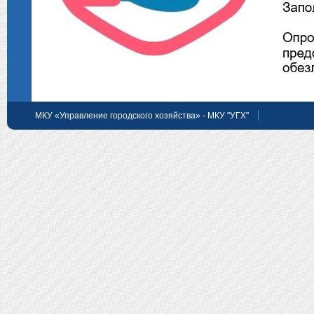
МКУ «Управление городского хозяйства» - МКУ "УГХ"