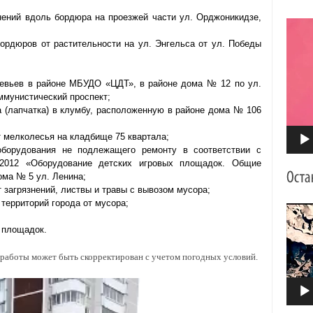
нений вдоль бордюра на проезжей части ул. Орджоникидзе,
Видео
бордюров от растительности на ул. Энгельса от ул. Победы
ревьев в районе МБУДО «ЦДТ», в районе дома № 12 по ул.
ммунистический проспект;
а (лапчатка) в клумбу, расположенную в районе дома № 106
 мелколесья на кладбище 75 квартала;
оборудования не подлежащего ремонту в соответствии с
2012 «Оборудование детских игровых площадок. Общие
ома № 5 ул. Ленина;
т загрязнений, листвы и травы с вывозом мусора;
территорий города от мусора;
Видео
 площадок.
работы может быть скорректирован с учетом погодных условий.