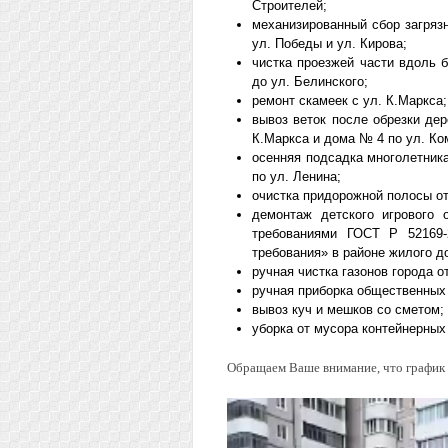
Строителей;
механизированный сбор загряз
ул. Победы и ул. Кирова;
чистка проезжей части вдоль 
до ул. Белинского;
ремонт скамеек с ул. К.Маркса;
вывоз веток после обрезки де
К.Маркса и дома № 4 по ул. Ко
осенняя подсадка многолетник
по ул. Ленина;
очистка придорожной полосы от
демонтаж детского игрового 
требованиями ГОСТ Р 52169-
требования» в районе жилого д
ручная чистка газонов города о
ручная приборка общественных 
вывоз куч и мешков со сметом;
уборка от мусора контейнерных
Обращаем Ваше внимание, что график 