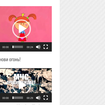
плеер
00:00
00:24
плеер
00:00
00:29