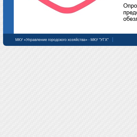
МКУ «Управление городского хозяйства» - МКУ "УГХ"