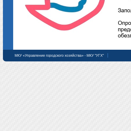
МКУ «Управление городского хозяйства» - МКУ "УГХ"