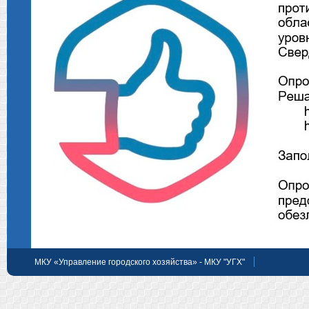
МКУ «Управление городского хозяйства» - МКУ "УГХ"