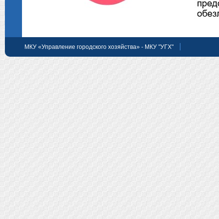
МКУ «Управление городского хозяйства» - МКУ "УГХ"