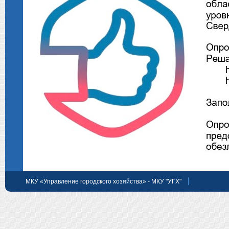
МКУ «Управление городского хозяйства» - МКУ "УГХ"