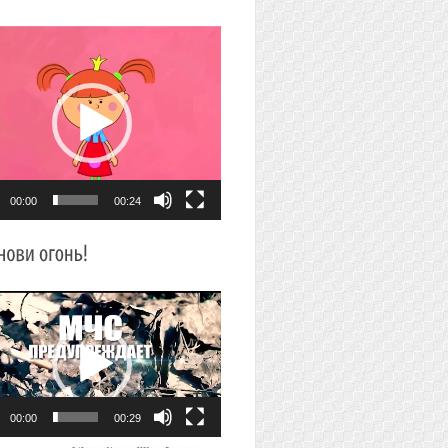
плеер
00:00
00:24
плеер
00:00
00:29