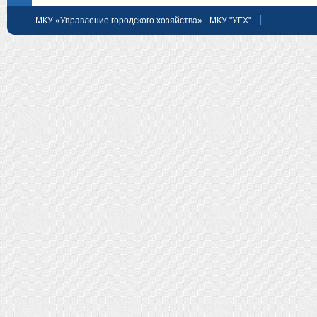
МКУ «Управление городского хозяйства» - МКУ "УГХ"