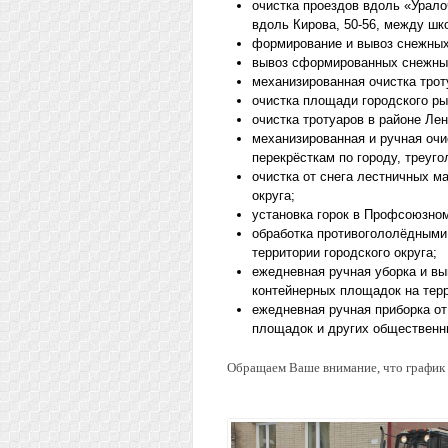
очистка проездов вдоль «Урало
вдоль Кирова, 50-56, между шк
формирование и вывоз снежных
вывоз сформированных снежных 
механизированная очистка трот
очистка площади городского ры
очистка тротуаров в районе Лен
механизированная и ручная оч
перекрёсткам по городу, треуго
очистка от снега лестничных м
округа;
установка горок в Профсоюзном
обработка противогололёдными
территории городского округа;
ежедневная ручная уборка и вы
контейнерных площадок на терр
ежедневная ручная приборка от
площадок и других общественн
Обращаем Ваше внимание, что график 