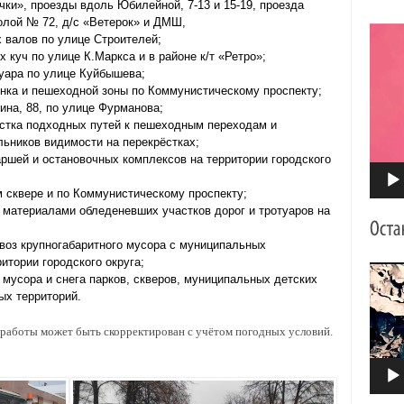
чки», проезды вдоль Юбилейной, 7-13 и 15-19, проезда
олой № 72, д/с «Ветерок» и ДМШ,
Видео
 валов по улице Строителей;
куч по улице К.Маркса и в районе к/т «Ретро»;
уара по улице Куйбышева;
нка и пешеходной зоны по Коммунистическому проспекту;
ина, 88, по улице Фурманова;
истка подходных путей к пешеходным переходам и
льников видимости на перекрёстках;
аршей и остановочных комплексов на территории городского
 сквере и по Коммунистическому проспекту;
 материалами обледеневших участков дорог и тротуаров на
воз крупногабаритного мусора с муниципальных
итории городского округа;
Видео
 мусора и снега парков, скверов, муниципальных детских
ых территорий.
работы может быть скорректирован с учётом погодных условий.