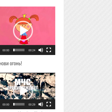
плеер
00:00
00:24
плеер
00:00
00:29