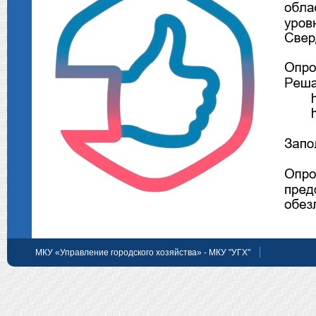
МКУ «Управление городского хозяйства» - МКУ "УГХ"