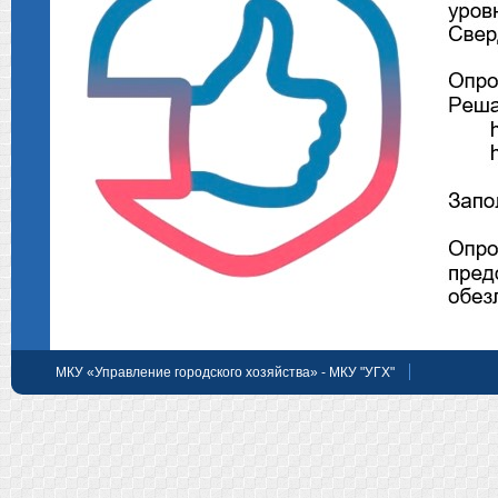
МКУ «Управление городского хозяйства» - МКУ "УГХ"