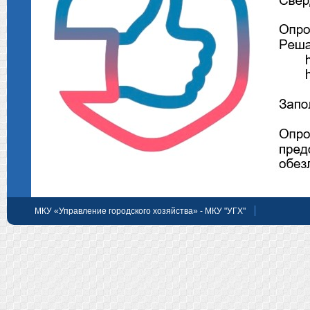
МКУ «Управление городского хозяйства» - МКУ "УГХ"