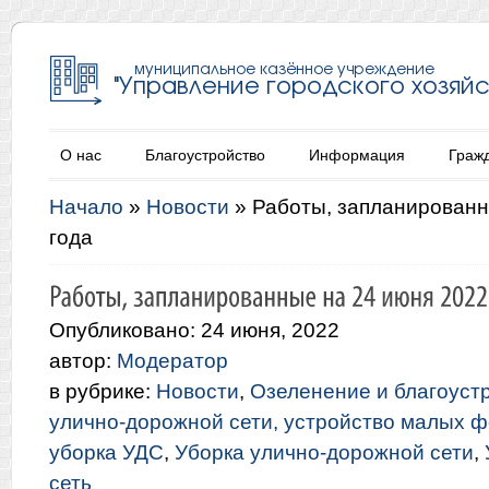
О нас
Благоустройство
Информация
Граж
Начало
»
Новости
»
Работы, запланированн
года
Опубликовано: 24 июня, 2022
автор:
Модератор
в рубрике:
Новости
,
Озеленение и благоуст
улично-дорожной сети, устройство малых 
уборка УДС
,
Уборка улично-дорожной сети
,
сеть