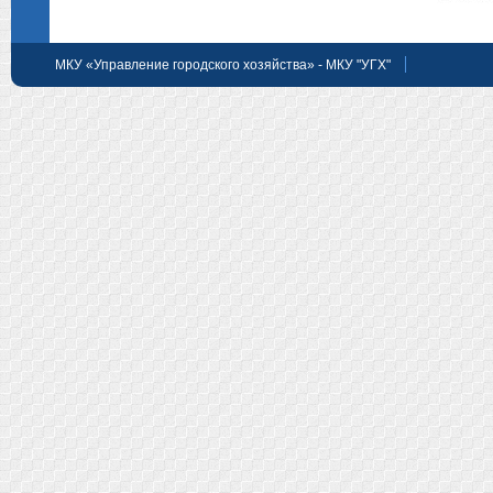
МКУ «Управление городского хозяйства» - МКУ "УГХ"