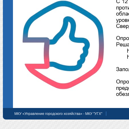
МКУ «Управление городского хозяйства» - МКУ "УГХ"