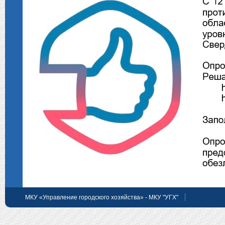
МКУ «Управление городского хозяйства» - МКУ "УГХ"