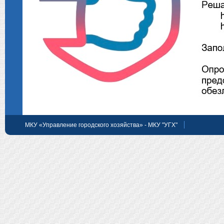
МКУ «Управление городского хозяйства» - МКУ "УГХ"