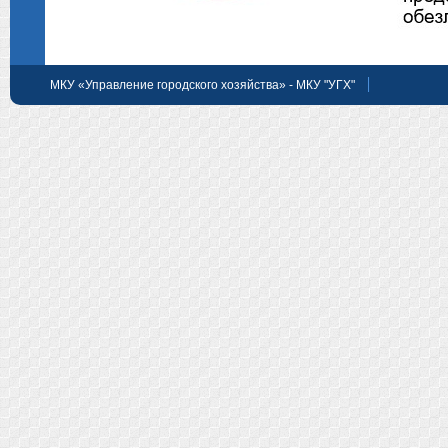
МКУ «Управление городского хозяйства» - МКУ "УГХ"