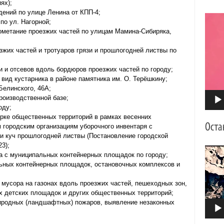
ях);
ений по улице Ленина от КПП-4;
Видео
по ул. Нагорной;
ометание проезжих частей по улицам Мамина-Сибиряка,
езжих частей и тротуаров грязи и прошлогодней листвы по
и и отсевов вдоль бордюров проезжих частей по городу;
вид кустарника в районе памятника им. О. Терёшкину;
Белинского, 46А;
роизводственной базе;
оду;
рке общественных территорий в рамках весенних
 городским организациям уборочного инвентаря с
 куч прошлогодней листвы (Постановление городской
3);
Видео
а с муниципальных контейнерных площадок по городу;
ьных контейнерных площадок, остановочных комплексов и
 мусора на газонах вдоль проезжих частей, пешеходных зон,
х детских площадок и других общественных территорий;
риродных (ландшафтных) пожаров, выявление незаконных