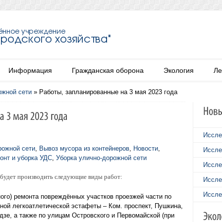
Информация
Гражданская оборона
Экология
Ле
ожной сети
»
Работы, запланированные на 3 мая 2023 года
Иссле
рожной сети
,
Вывоз мусора из контейнеров
,
Новости
,
Иссле
онт и уборка УДС
,
Уборка улично-дорожной сети
Иссле
 будет производить следующие виды работ:
Иссле
Иссле
ого) ремонта повреждённых участков проезжей части по
ой легкоатлетической эстафеты – Ком. проспект, Пушкина,
зе, а также по улицам Островского и Первомайской (при