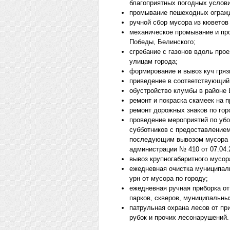
благоприятных погодных услови
промывание пешеходных огражд
ручной сбор мусора из кюветов 
механическое промывание и пр
Победы, Белинского;
сгребание с газонов вдоль про
улицам города;
формирование и вывоз куч гряз
приведение в соответствующий 
обустройство клумбы в районе 
ремонт и покраска скамеек на п
ремонт дорожных знаков по гор
проведение мероприятий по убо
субботников с предоставлением
последующим вывозом мусора и
администрации № 410 от 07.04.2
вывоз крупногабаритного мусор
ежедневная очистка муниципал
урн от мусора по городу;
ежедневная ручная приборка от
парков, скверов, муниципальны
патрульная охрана лесов от п
рубок и прочих лесонарушений.