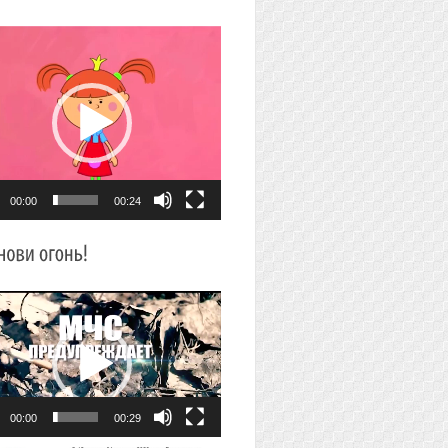
плеер
00:00
00:24
плеер
00:00
00:29