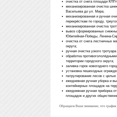
очистка от снега площади КПП-
механизированная очистка шнек
Васильева до ул. Мира;
механизированная и ручная оч
перекрёсткам по городу, треуго
механизированная очистка трот
вывоз сформированных снежных
Юбилейная-Победы, Ленина-Сир
очистка от снега лестничных м
округа;
ручная очистка узкого тротуара
обработка противогололёдными
территории городского округа;
заливка горок новогоднего гор
установка пешеходных огражден
патрулирование лесов с целью 
ежедневная ручная уборка и вы
контейнерных площадок на терр
ежедневная ручная приборка от
площадок и других общественн
Обращаем Ваше внимание, что график 