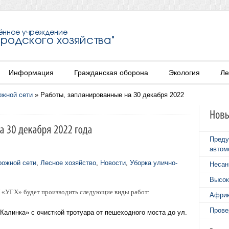
Информация
Гражданская оборона
Экология
Ле
ожной сети
»
Работы, запланированные на 30 декабря 2022
Преду
автом
рожной сети
,
Лесное хозяйство
,
Новости
,
Уборка улично-
Несан
Высок
У «УГХ» будет производить следующие виды работ:
Африк
Прове
Калинка» с очисткой тротуара от пешеходного моста до ул.