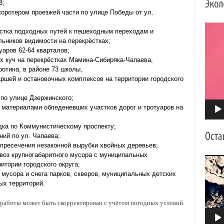
8;
оротером проезжей части по улице Победы от ул.
Видео
истка подходных путей к пешеходным переходам и
льников видимости на перекрёстках;
уаров 62-64 кварталов;
 куч на перекрёстках Мамина-Сибиряка-Чапаева,
отина, в районе 73 школы,
аршей и остановочных комплексов на территории городского
 по улице Дзержинского;
 материалами обледеневших участков дорог и тротуаров на
одка по Коммунистическому проспекту;
ий по ул. Чапаева;
пресечения незаконной вырубки хвойных деревьев;
воз крупногабаритного мусора с муниципальных
Видео
итории городского округа;
 мусора и снега парков, скверов, муниципальных детских
ых территорий.
работы может быть скорректирован с учётом погодных условий.