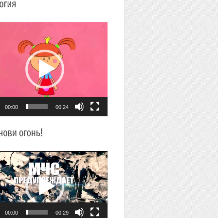
плеер
00:00
00:24
плеер
00:00
00:29