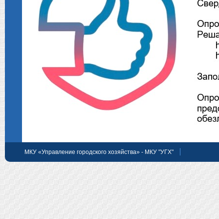
МКУ «Управление городского хозяйства» - МКУ "УГХ"