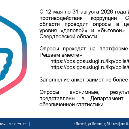
г.Лесной, ул.Ленина, д.58 · тел/факс 8
ва» - МКУ "УГХ"