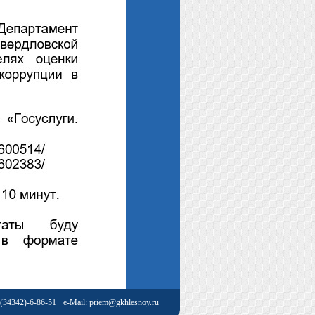
-(34342)-6-86-51 · e-Mail:
priem@gkhlesnoy.ru