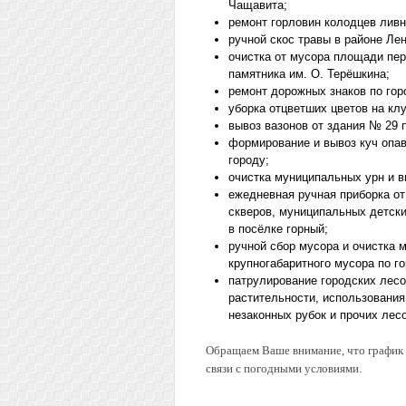
Чащавита;
ремонт горловин колодцев ливн
ручной скос травы в районе Лен
очистка от мусора площади пе
памятника им. О. Терёшкина;
ремонт дорожных знаков по гор
уборка отцветших цветов на клу
вывоз вазонов от здания № 29 
формирование и вывоз куч опав
городу;
очистка муниципальных урн и в
ежедневная ручная приборка от
скверов, муниципальных детски
в посёлке горный;
ручной сбор мусора и очистка
крупногабаритного мусора по го
патрулирование городских лесо
растительности, использования
незаконных рубок и прочих лес
Обращаем Ваше внимание, что график р
связи с погодными условиями.