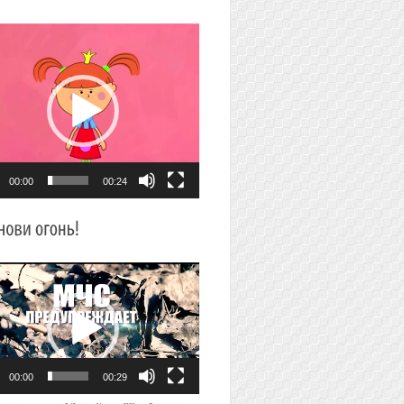
плеер
00:00
00:24
плеер
00:00
00:29