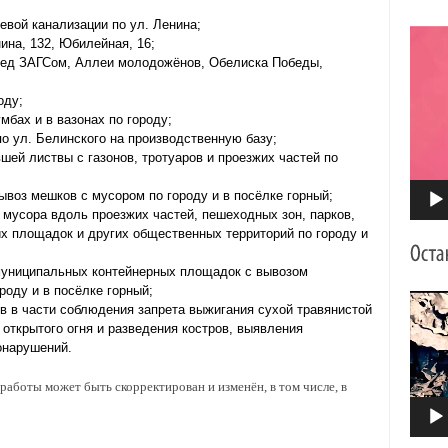
евой канализации по ул. Ленина;
Видео
ина, 132, Юбилейная, 16;
ред ЗАГСом, Аллеи молодожёнов, Обелиска Победы,
оду;
мбах и в вазонах по городу;
по ул. Белинского на производственную базу;
шей листвы с газонов, тротуаров и проезжих частей по
ывоз мешков с мусором по городу и в посёлке горный;
 мусора вдоль проезжих частей, пешеходных зон, парков,
х площадок и других общественных территорий по городу и
 муниципальных контейнерных площадок с вывозом
роду и в посёлке горный;
Видео
в в части соблюдения запрета выжигания сухой травянистой
 открытого огня и разведения костров, выявления
онарушений.
аботы может быть скорректирован и изменён, в том числе, в