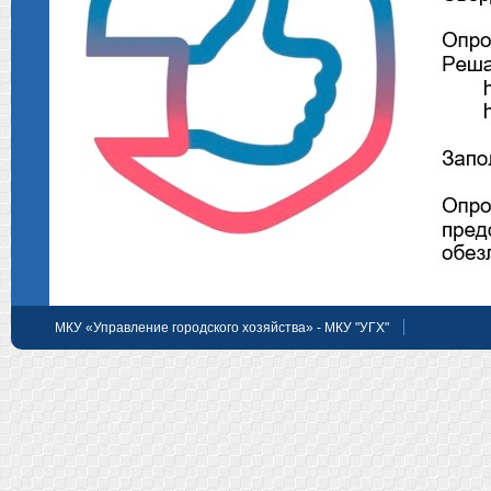
МКУ «Управление городского хозяйства» - МКУ "УГХ"