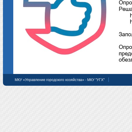
МКУ «Управление городского хозяйства» - МКУ "УГХ"