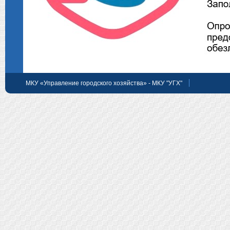
МКУ «Управление городского хозяйства» - МКУ "УГХ"