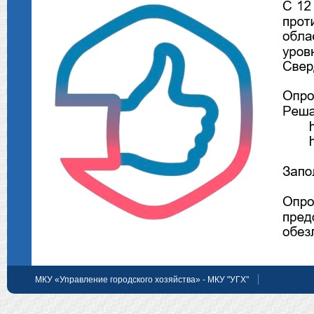
МКУ «Управление городского хозяйства» - МКУ "УГХ"