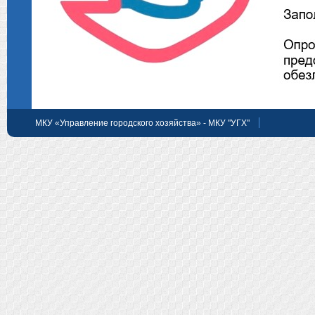
МКУ «Управление городского хозяйства» - МКУ "УГХ"