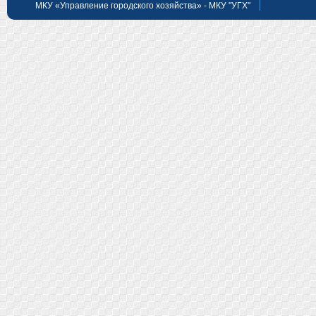
МКУ «Управление городского хозяйства» - МКУ "УГХ"