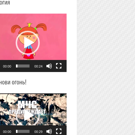
плеер
00:00
00:24
плеер
00:00
00:29