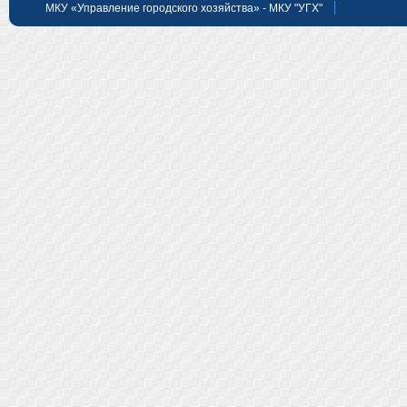
МКУ «Управление городского хозяйства» - МКУ "УГХ"