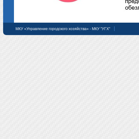
МКУ «Управление городского хозяйства» - МКУ "УГХ"