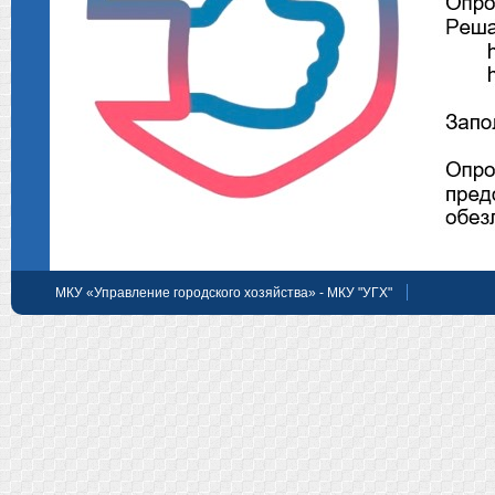
МКУ «Управление городского хозяйства» - МКУ "УГХ"